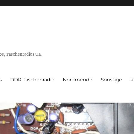
s, Taschenradios u.a.
s
DDR Taschenradio
Nordmende
Sonstige
K