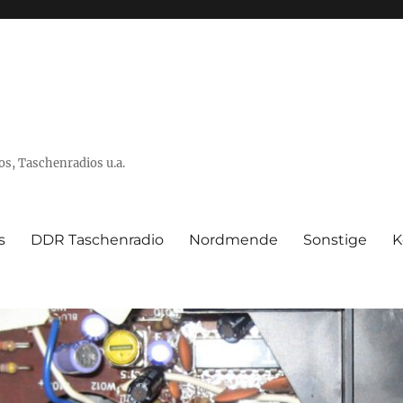
s, Taschenradios u.a.
s
DDR Taschenradio
Nordmende
Sonstige
K