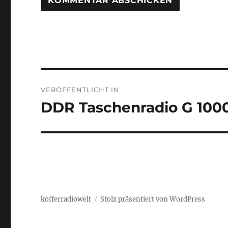
Beitragsnavigation
VERÖFFENTLICHT IN
DDR Taschenradio G 100
kofferradiowelt
Stolz präsentiert von WordPress