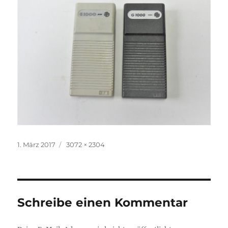
Veröffentlicht
Volle
1. März 2017
3072 × 2304
am
Größe
Schreibe einen Kommentar