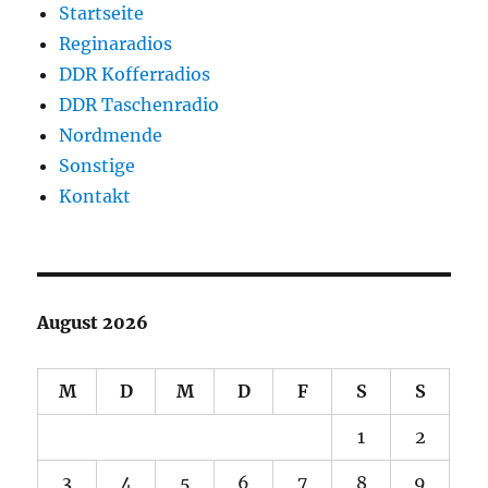
Startseite
Reginaradios
DDR Kofferradios
DDR Taschenradio
Nordmende
Sonstige
Kontakt
August 2026
M
D
M
D
F
S
S
1
2
3
4
5
6
7
8
9