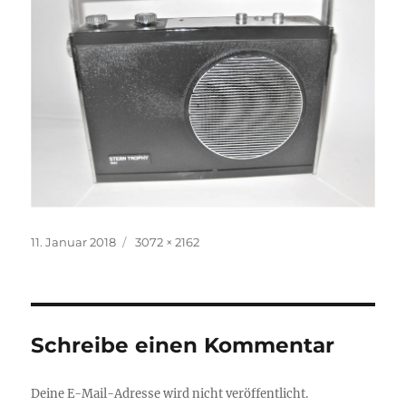
Veröffentlicht
Volle
11. Januar 2018
3072 × 2162
am
Größe
Schreibe einen Kommentar
Deine E-Mail-Adresse wird nicht veröffentlicht.