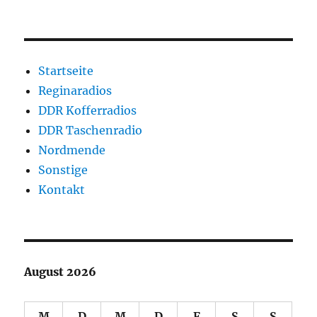
Startseite
Reginaradios
DDR Kofferradios
DDR Taschenradio
Nordmende
Sonstige
Kontakt
August 2026
M
D
M
D
F
S
S