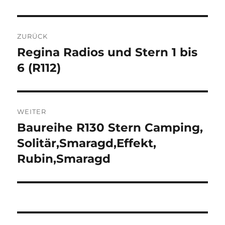
Beitragsnavigation
ZURÜCK
Regina Radios und Stern 1 bis
Vorheriger
Beitrag:
6 (R112)
WEITER
Baureihe R130 Stern Camping,
Nächster
Beitrag:
Solitär,Smaragd,Effekt,
Rubin,Smaragd