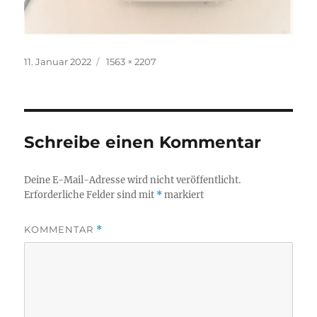
Veröffentlicht
Volle
11. Januar 2022
1563 × 2207
am
Größe
Schreibe einen Kommentar
Deine E-Mail-Adresse wird nicht veröffentlicht.
Erforderliche Felder sind mit
*
markiert
KOMMENTAR
*