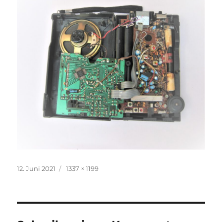
Veröffentlicht
Volle
12. Juni 2021
1337 × 1199
am
Größe