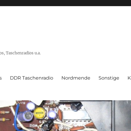
s, Taschenradios u.a.
s
DDR Taschenradio
Nordmende
Sonstige
K