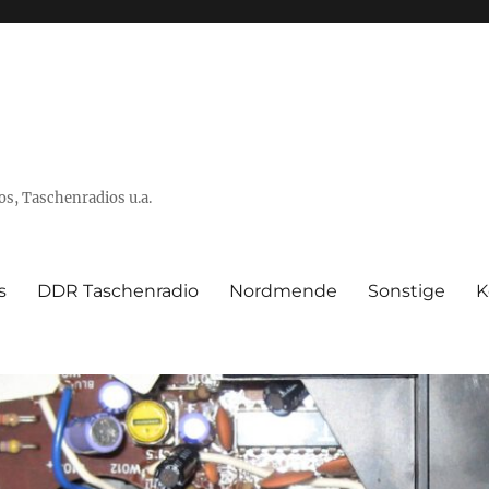
s, Taschenradios u.a.
s
DDR Taschenradio
Nordmende
Sonstige
K