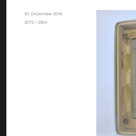
Veröffentlicht
30. Dezember 2018
am
Volle
3072 × 2304
Größe