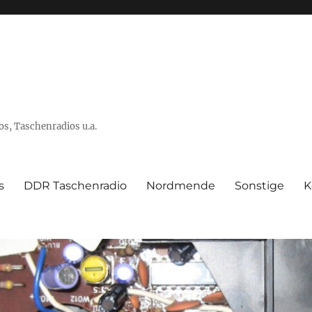
s, Taschenradios u.a.
s
DDR Taschenradio
Nordmende
Sonstige
K