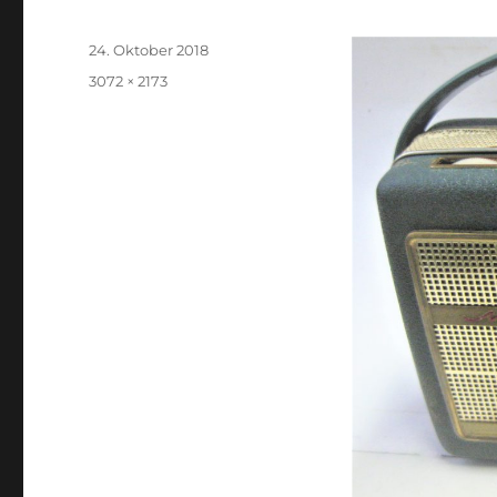
Veröffentlicht
24. Oktober 2018
am
Volle
3072 × 2173
Größe