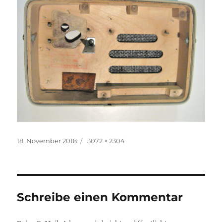
Veröffentlicht
Volle
18. November 2018
3072 × 2304
am
Größe
Schreibe einen Kommentar