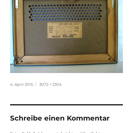
Veröffentlicht
Volle
4. April 2015
3072 × 2304
am
Größe
Schreibe einen Kommentar