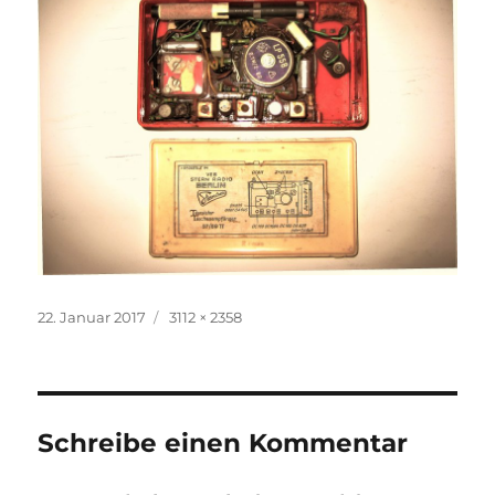
Veröffentlicht
Volle
22. Januar 2017
3112 × 2358
am
Größe
Schreibe einen Kommentar