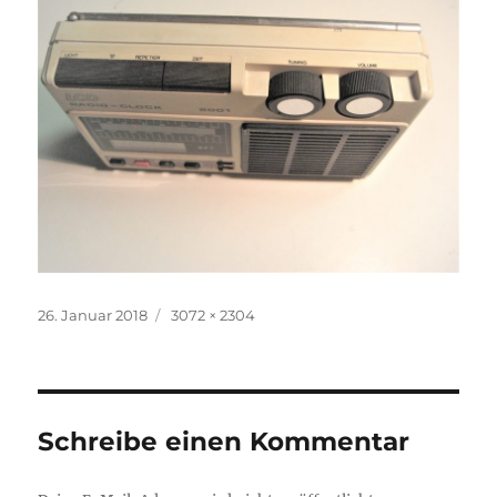
Veröffentlicht
Volle
26. Januar 2018
3072 × 2304
am
Größe
Schreibe einen Kommentar