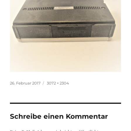
Veröffentlicht
Volle
26. Februar 2017
3072 × 2304
am
Größe
Schreibe einen Kommentar