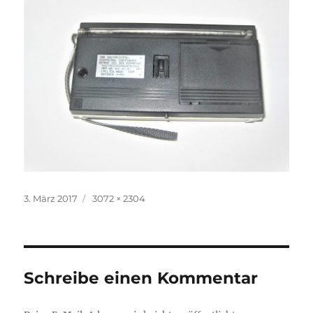
Veröffentlicht
Volle
3. März 2017
3072 × 2304
am
Größe
Schreibe einen Kommentar