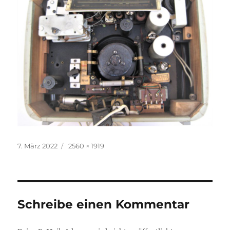
Veröffentlicht
Volle
7. März 2022
2560 × 1919
am
Größe
Schreibe einen Kommentar