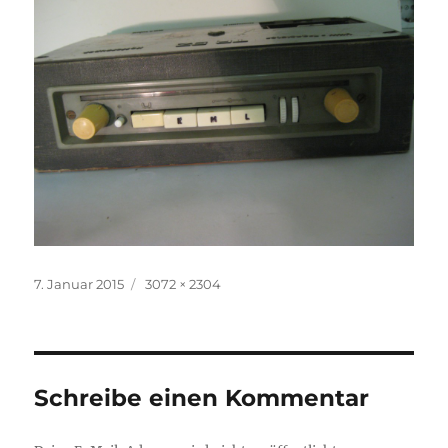
Veröffentlicht
Volle
7. Januar 2015
3072 × 2304
am
Größe
Schreibe einen Kommentar