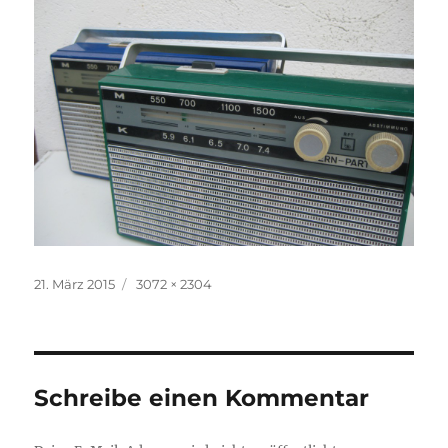
Veröffentlicht
Volle
21. März 2015
3072 × 2304
am
Größe
Schreibe einen Kommentar