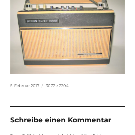
Veröffentlicht
Volle
5. Februar 2017
3072 × 2304
am
Größe
Schreibe einen Kommentar