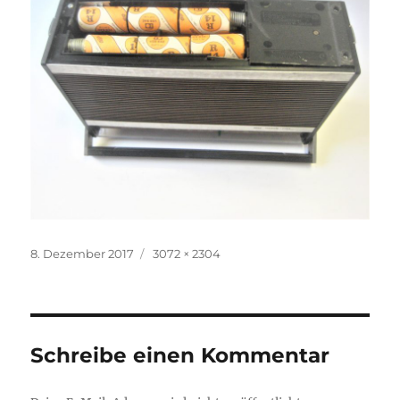
Veröffentlicht
Volle
8. Dezember 2017
3072 × 2304
am
Größe
Schreibe einen Kommentar