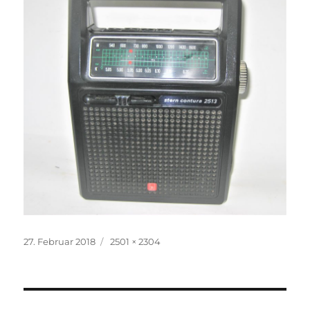
Veröffentlicht
Volle
27. Februar 2018
2501 × 2304
am
Größe