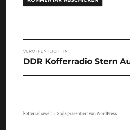
Beitragsnavigation
VERÖFFENTLICHT IN
DDR Kofferradio Stern A
kofferradiowelt
Stolz präsentiert von WordPress