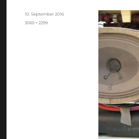
Veröffentlicht
10. September 2016
am
Volle
3065 × 2299
Größe