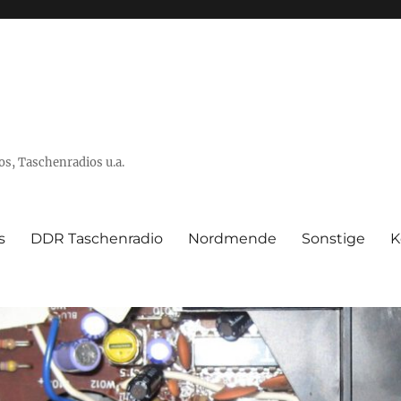
s, Taschenradios u.a.
s
DDR Taschenradio
Nordmende
Sonstige
K