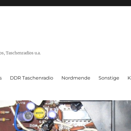
s, Taschenradios u.a.
s
DDR Taschenradio
Nordmende
Sonstige
K