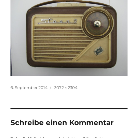
Veröffentlicht
Volle
6. September 2014
3072 × 2304
am
Größe
Schreibe einen Kommentar