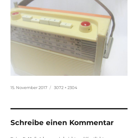
Veröffentlicht
Volle
15. November 2017
3072 × 2304
am
Größe
Schreibe einen Kommentar