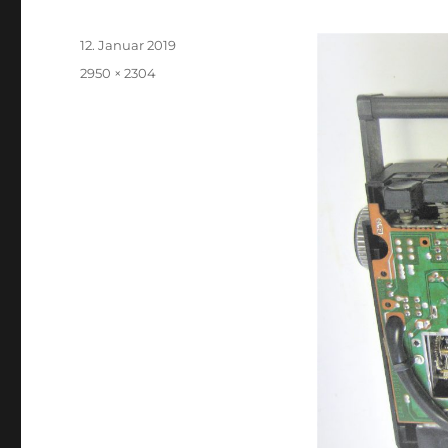
Veröffentlicht
12. Januar 2019
am
Volle
2950 × 2304
Größe