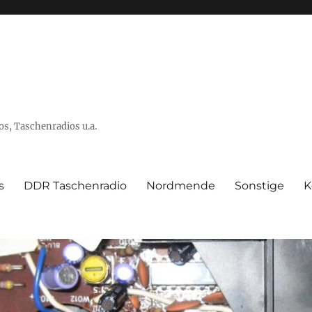
s, Taschenradios u.a.
s
DDR Taschenradio
Nordmende
Sonstige
K