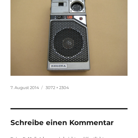
Veröffentlicht
Volle
7. August 2014
3072 × 2304
am
Größe
Schreibe einen Kommentar