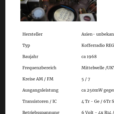
Hersteller
Asien- unbeka
Typ
Kofferradio RE
Baujahr
ca 1968
Frequenzbereich
Mittelwelle /U
Kreise AM / FM
5 / 7
Ausgangsleistung
ca 250mW gegent
Transistoren / IC
4 Tr - Ge / 6Tr S
Betriebsspannung
6 Volt - 4x R14 