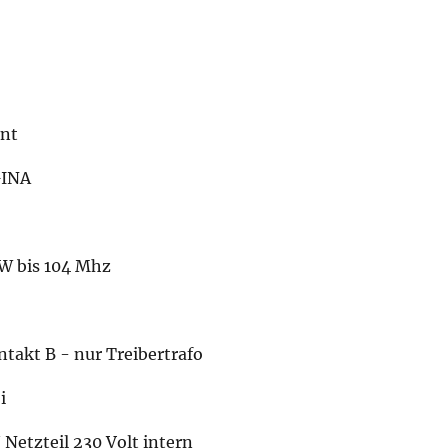
nnt
GINA
KW bis 104 Mhz
akt B - nur Treibertrafo
i
/ Netzteil 230 Volt intern