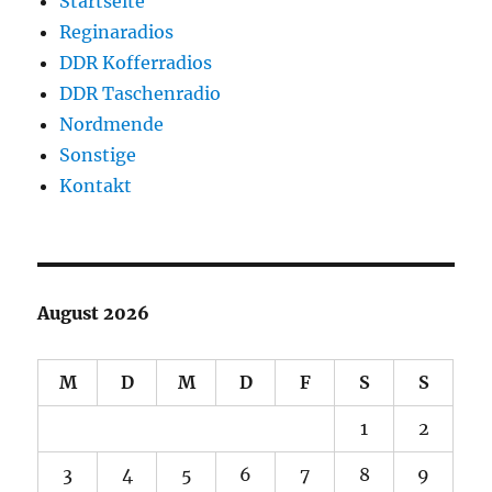
Startseite
Reginaradios
DDR Kofferradios
DDR Taschenradio
Nordmende
Sonstige
Kontakt
August 2026
M
D
M
D
F
S
S
1
2
3
4
5
6
7
8
9