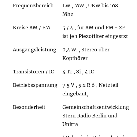
Frequenzbereich
LW , MW , UKW bis 108
Mhz
Kreise AM / FM
5 / 4 , für AM und FM - ZF
ist je 1 Piezofilter eingestzt
Ausgangsleistung
0,4 W. , Stereo über
Kopfhörer
Transistoren / IC
4 Tr , Si , 4 IC
Betriebsspannung
7,5 V , 5 x R 6 , Netzteil
eingebaut,
Besonderheit
Gemeinschaftsentwicklung
Stern Radio Berlin und
Unitra