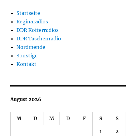
Startseite
Reginaradios
DDR Kofferradios
DDR Taschenradio
Nordmende
Sonstige
Kontakt
August 2026
M
D
M
D
F
S
S
1
2