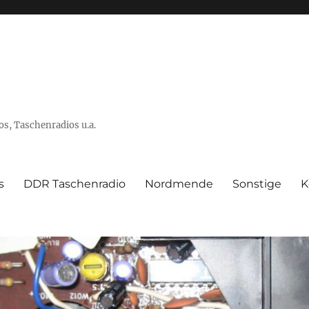
s, Taschenradios u.a.
s
DDR Taschenradio
Nordmende
Sonstige
K