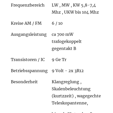
Frequenzbereich
LW , MW , KW 5,8-7,4
Mhz , UKW bis 104 Mhz
Kreise AM / FM
6 / 10
Ausgangsleistung
ca 700 mW
trafogekoppelt
gegentakt B
Transistoren / IC
9 Ge Tr
Betriebsspannung
9 Volt - 2x 3R12
Besonderheit
Klangreglung ,
Skalenbeleuchtung
(kurtzzeit) , wagegechte
Teleskopantenne,