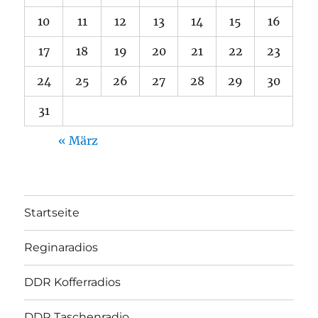
10
11
12
13
14
15
16
17
18
19
20
21
22
23
24
25
26
27
28
29
30
31
« März
Startseite
Reginaradios
DDR Kofferradios
DDR Taschenradio